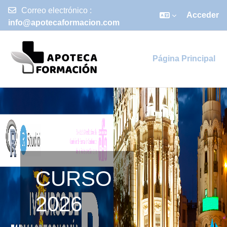
Correo electrónico :
Acceder
info@apotecaformacion.com
Salta al contenido principal
Página Principal
CURSO
2026