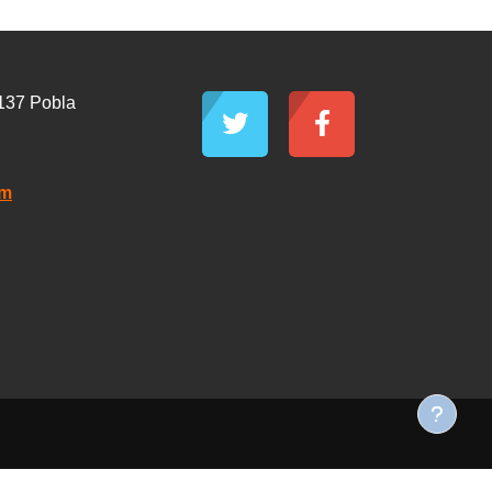
6137 Pobla
om